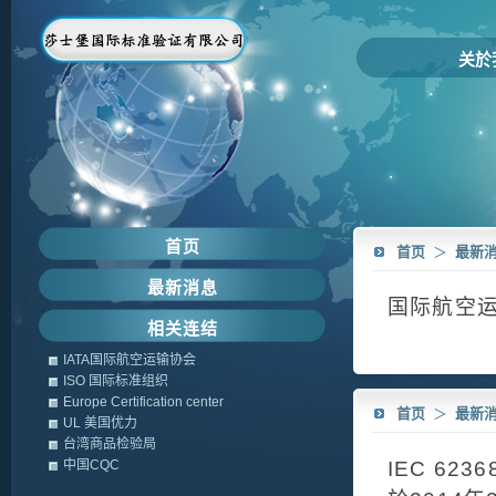
关於
首页
首页
＞
最新
最新消息
国际航空运
相关连结
IATA国际航空运输协会
ISO 国际标准组织
Europe Certification center
首页
＞
最新
UL 美国优力
台湾商品检验局
中国CQC
IEC 62