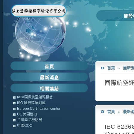
關於
首頁
首頁
﹥
最新
最新消息
國際航空運
相關連結
IATA國際航空運輸協會
ISO 國際標準組織
Europe Certification center
首頁
﹥
最新
UL 美國優力
台灣商品檢驗局
中國CQC
IEC 62